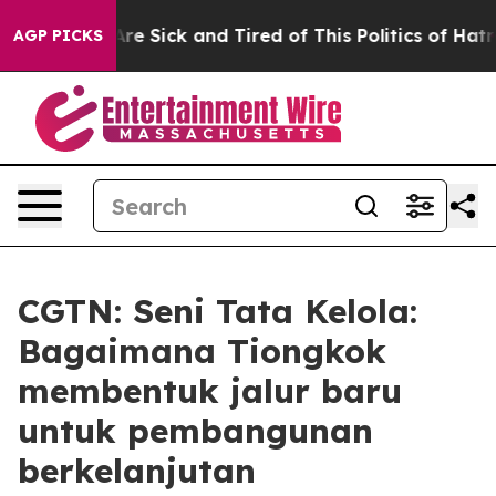
People Are Sick and Tired of This Politics of Hatred”
T
AGP PICKS
CGTN: Seni Tata Kelola:
Bagaimana Tiongkok
membentuk jalur baru
untuk pembangunan
berkelanjutan