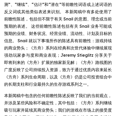
测”、“继续”、“估计”和“潜在”等前瞻性词语或上述词语的
反义词或其他类似表述来识别。 本新闻稿中有多处使用了
前瞻性陈述，包括但不限于有关 Snail 的意图、理念或当前
预期的表述。 这些前瞻性陈述包括有关 Snail 业务可能或
预期的业绩、财务状况、经营业绩、流动性、计划及目标的
信息。 Snail 就以下事项所作的陈述具有前瞻性：游戏持续
的商业势头；《方舟》系列在经典和次世代体验中继续展现
强劲玩家参与度和商业表现；Jeremy Stieglitz 分享关于
即将到来的《方舟》扩展的独家新见解；《方舟》路线图的
广度反映了公司持续投入资源，致力于通过优质内容来延长
《方舟》系列生命周期，以及《方舟》仍是公司投资组合中
的长期支柱和行业最持久的生存游戏系列之一。
本新闻稿中包含的任何前瞻性陈述反映了我们的当前观点，
并涉及某些风险和不确定性，其中包括：《方舟》系列继续
吸引玩家并延续其商业势头；我们的游戏在市场上的接受度