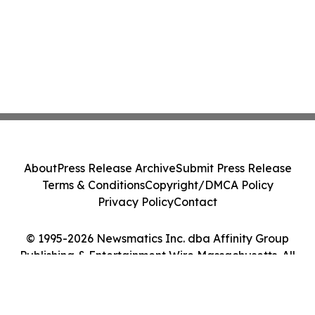
About
Press Release Archive
Submit Press Release
Terms & Conditions
Copyright/DMCA Policy
Privacy Policy
Contact
© 1995-2026 Newsmatics Inc. dba Affinity Group
Publishing & Entertainment Wire Massachusetts. All
Rights Reserved.
Cookie Settings / Your Privacy Choices