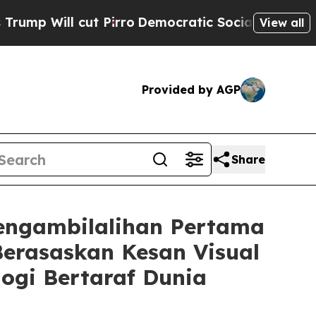
cut Pirro
Democratic Socialists of America Pro
View all
Provided by AGP
Share
ngambilalihan Pertama
erasaskan Kesan Visual
ogi Bertaraf Dunia