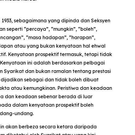
i 1933, sebagaimana yang dipinda dan Seksyen
n seperti “percaya”, “mungkin”, “boleh”,
“rancangan”, “masa hadapan”, “harapan”,
adapan atau yang bukan kenyataan hal ehwal
f. Kenyataan prospektif termasuk, tetapi tidak
 Kenyataan ini adalah berdasarkan pelbagai
n Syarikat dan bukan ramalan tentang prestasi
 dijadikan sebagai dan tidak boleh dibuat
akta atau kemungkinan. Peristiwa dan keadaan
wa dan keadaan sebenar berada di luar
pada dalam kenyataan prospektif boleh
undang-undang.
kin akan berbeza secara ketara daripada
 diketahui oleh Syarikat atau yang kini