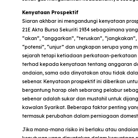
Kenyataan Prospektif
Siaran akhbar ini mengandungi kenyataan pros
21E Akta Bursa Sekuriti 1934 sebagaimana yang 
“akan”, “anggarkan”, “teruskan”, “jangkakan”,
“potensi”, “unjur” dan ungkapan serupa yang 
sejarah tetapi ketiadaan perkataan-perkataan 
terhad kepada kenyataan tentang anggaran dan
andaian, sama ada dinyatakan atau tidak dalam
sebenar. Kenyataan prospektif ini diberikan un
bergantung harap oleh sebarang pelabur sebag
sebenar adalah sukar dan mustahil untuk dija
kawalan Syarikat. Beberapa faktor penting ya
termasuk perubahan dalam perniagaan domesti
Jika mana-mana risiko ini berlaku atau andaia
keputusan yang dinyatakan dalam kenyataan pros