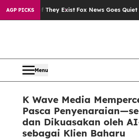
roof They Exist
Fox News Goes Quiet as 'Maga Me
AGP PICKS
Menu
K Wave Media Memperce
Pasca Penyenaraian—seb
dan Dikuasakan oleh A
sebagai Klien Baharu