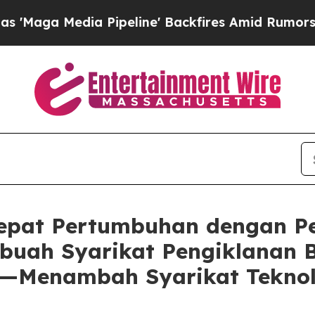
dia Pipeline' Backfires Amid Rumors Trump Will 
pat Pertumbuhan dengan Pe
uah Syarikat Pengiklanan B
I—Menambah Syarikat Teknol