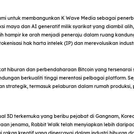
ami untuk membangunkan K Wave Media sebagai penerbit
i maya dan AI generatif milik syarikat yang diambil alih
h hampir ke arah menjadi peneraju dalam ruang kandung
enisasi hak harta intelek (IP) dan merevolusikan industr
t hiburan dan perbendaharaan Bitcoin yang tersenarai
ngan berkualiti tinggi merentasi pelbagai platform. Se
 strategik, termasuk pelaburan dalam rumah produksi, pl
sual 3D terkemuka yang beribu pejabat di Gangnam, Kor
aan jenama, Rabbit Walk telah menyiapkan lebih daripad
rakan kreatif yang dipercayai dalam industri hiburan d