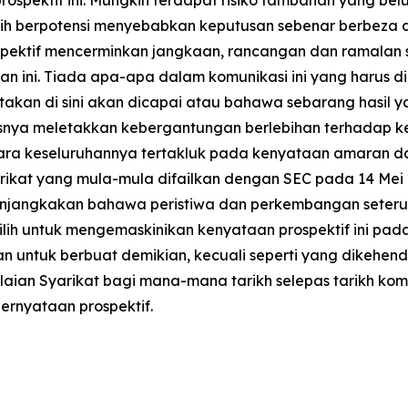
ih berpotensi menyebabkan keputusan sebenar berbeza 
rospektif mencerminkan jangkaan, rancangan dan ramalan
n ini. Tiada apa-apa dalam komunikasi ini yang harus 
akan di sini akan dicapai atau bahawa sebarang hasil 
rusnya meletakkan kebergantungan berlebihan terhadap ke
ara keseluruhannya tertakluk pada kenyataan amaran dala
arikat yang mula-mula difailkan dengan SEC pada 14 Mei
 menjangkakan bahawa peristiwa dan perkembangan seter
lih untuk mengemaskinikan kenyataan prospektif ini pad
 untuk berbuat demikian, kecuali seperti yang dikehen
ilaian Syarikat bagi mana-mana tarikh selepas tarikh kom
ernyataan prospektif.