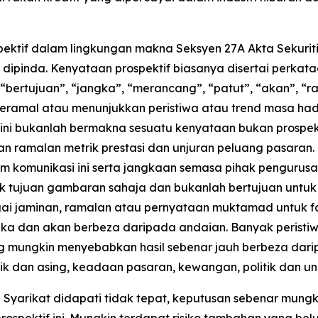
pektif dalam lingkungan makna Seksyen 27A Akta Sekurit
dipinda. Kenyataan prospektif biasanya disertai perkataa
 “bertujuan”, “jangka”, “merancang”, “patut”, “akan”, 
meramal atau menunjukkan peristiwa atau trend masa h
ini bukanlah bermakna sesuatu kenyataan bukan prospekti
 ramalan metrik prestasi dan unjuran peluang pasaran.
 komunikasi ini serta jangkaan semasa pihak pengurusa
tuk tujuan gambaran sahaja dan bukanlah bertujuan untuk
ai jaminan, ramalan atau pernyataan muktamad untuk f
ngka dan akan berbeza daripada andaian. Banyak peristi
ng mungkin menyebabkan hasil sebenar jauh berbeza dari
k dan asing, keadaan pasaran, kewangan, politik dan 
n Syarikat didapati tidak tepat, keputusan sebenar mung
pektif ini. Mungkin terdapat risiko tambahan yang belum