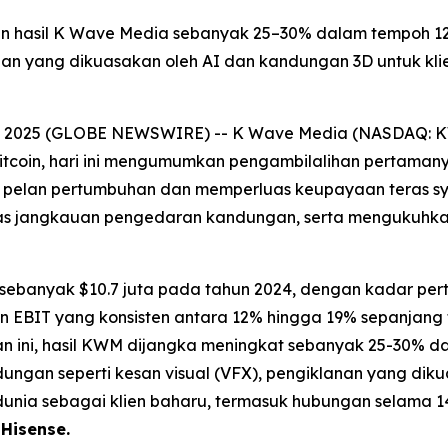
kan hasil K Wave Media sebanyak 25–30% dalam tempoh 1
nan yang dikuasakan oleh AI dan kandungan 3D untuk kli
, 2025 (GLOBE NEWSWIRE) -- K Wave Media (NASDAQ: KW
itcoin, hari ini mengumumkan pengambilalihan pertaman
 pelan pertumbuhan dan memperluas keupayaan teras syar
as jangkauan pengedaran kandungan, serta mengukuhkan
n sebanyak $10.7 juta pada tahun 2024, dengan kadar 
in EBIT yang konsisten antara 12% hingga 19% sepanjang
an ini, hasil KWM dijangka meningkat sebanyak 25-30% d
gan seperti kesan visual (VFX), pengiklanan yang diku
dunia sebagai klien baharu, termasuk hubungan selama
 Hisense.