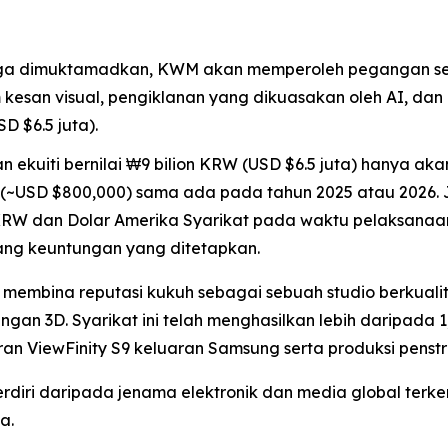
aga dimuktamadkan, KWM akan memperoleh pegangan se
kesan visual, pengiklanan yang dikuasakan oleh AI, dan
D $6.5 juta).
ekuiti bernilai ₩9 bilion KRW (USD $6.5 juta) hanya aka
W (~USD $800,000) sama ada pada tahun 2025 atau 2026.
RW dan Dolar Amerika Syarikat pada waktu pelaksanaan.
ng keuntungan yang ditetapkan.
membina reputasi kukuh sebagai sebuah studio berkualiti
an 3D. Syarikat ini telah menghasilkan lebih daripada 1
an ViewFinity S9 keluaran Samsung serta produksi pens
erdiri daripada jenama elektronik dan media global te
a.